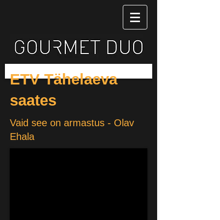
ETV Tähelaeva
saates
Vaid see on armastus - Olav
Ehala